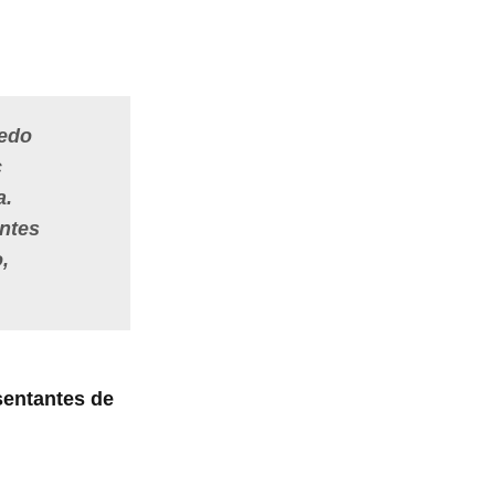
uedo
c
a.
ntes
,
sentantes de