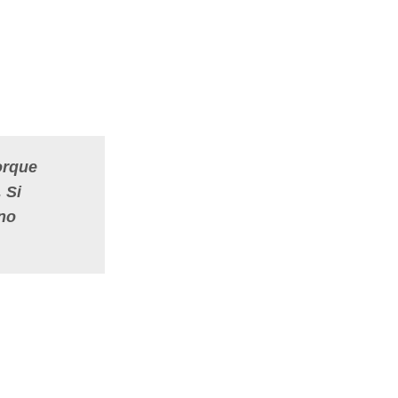
orque
 Si
 no