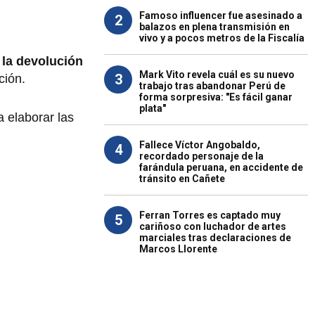
Famoso influencer fue asesinado a
2
balazos en plena transmisión en
vivo y a pocos metros de la Fiscalía
e
la devolución
Mark Vito revela cuál es su nuevo
3
ción.
trabajo tras abandonar Perú de
forma sorpresiva: "Es fácil ganar
plata"
a elaborar las
Fallece Víctor Angobaldo,
4
recordado personaje de la
farándula peruana, en accidente de
tránsito en Cañete
Ferran Torres es captado muy
5
cariñoso con luchador de artes
marciales tras declaraciones de
Marcos Llorente