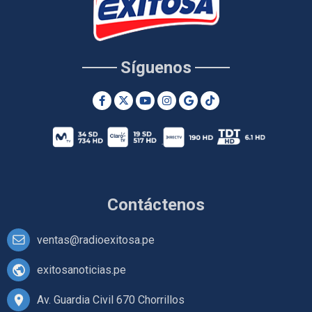
Síguenos
Contáctenos
ventas@radioexitosa.pe
exitosanoticias.pe
Av. Guardia Civil 670 Chorrillos