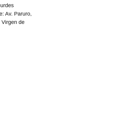
ourdes
: Av. Paruro,
l Virgen de