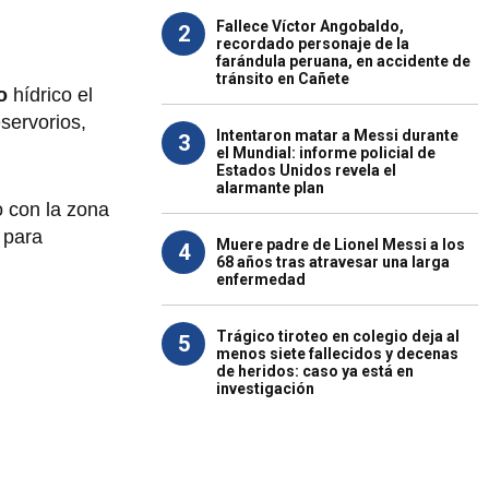
Fallece Víctor Angobaldo,
2
recordado personaje de la
farándula peruana, en accidente de
tránsito en Cañete
so
hídrico el
servorios,
Intentaron matar a Messi durante
3
el Mundial: informe policial de
Estados Unidos revela el
alarmante plan
o con la zona
 para
Muere padre de Lionel Messi a los
4
68 años tras atravesar una larga
enfermedad
Trágico tiroteo en colegio deja al
5
menos siete fallecidos y decenas
de heridos: caso ya está en
investigación