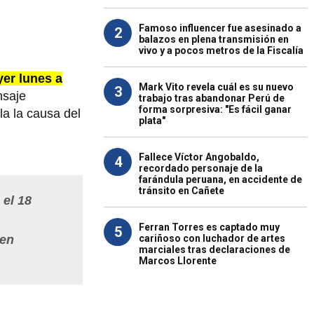
Famoso influencer fue asesinado a
2
balazos en plena transmisión en
vivo y a pocos metros de la Fiscalía
yer lunes a
Mark Vito revela cuál es su nuevo
3
nsaje
trabajo tras abandonar Perú de
forma sorpresiva: "Es fácil ganar
la la causa del
plata"
Fallece Víctor Angobaldo,
4
recordado personaje de la
farándula peruana, en accidente de
tránsito en Cañete
 el 18
Ferran Torres es captado muy
5
cariñoso con luchador de artes
 en
marciales tras declaraciones de
Marcos Llorente