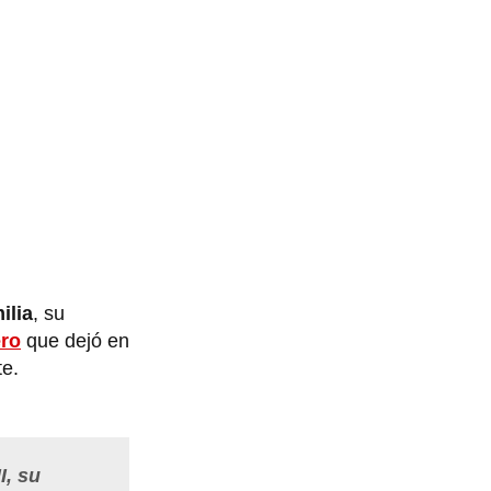
ilia
, su
ro
que dejó en
te.
I, su