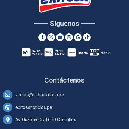
Síguenos
Contáctenos
ventas@radioexitosa.pe
exitosanoticias.pe
Av. Guardia Civil 670 Chorrillos