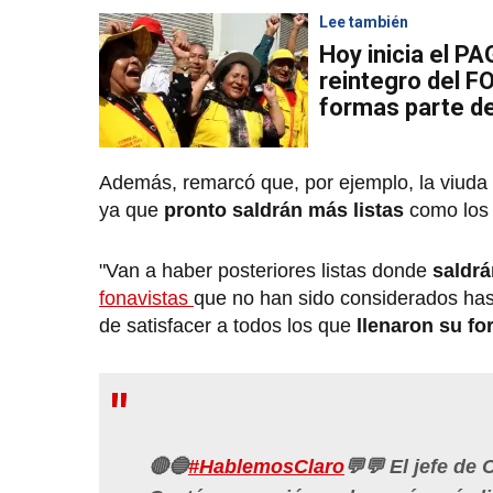
Lee también
Hoy inicia el 
reintegro del F
formas parte de
Además, remarcó que, por ejemplo, la viuda d
ya que
pronto saldrán más listas
como los t
"Van a haber posteriores listas donde
saldrán
fonavistas
que no han sido considerados ha
de satisfacer a todos los que
llenaron su fo
🔴🔵
#HablemosClaro
💬💬 El jefe de