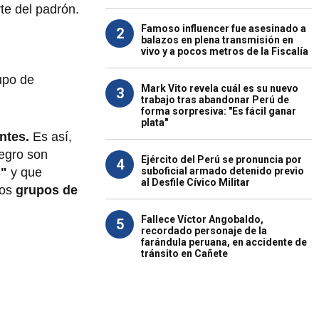
te del padrón.
Famoso influencer fue asesinado a
2
balazos en plena transmisión en
vivo y a pocos metros de la Fiscalía
rupo de
Mark Vito revela cuál es su nuevo
3
trabajo tras abandonar Perú de
forma sorpresiva: "Es fácil ganar
plata"
antes.
Es así,
tegro
son
Ejército del Perú se pronuncia por
4
suboficial armado detenido previo
s"
y que
al Desfile Cívico Militar
los
grupos de
Fallece Víctor Angobaldo,
5
recordado personaje de la
farándula peruana, en accidente de
tránsito en Cañete