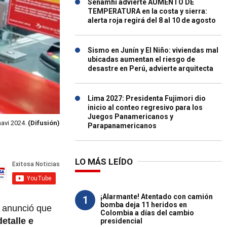
Senamhi advierte AUMENTO DE
TEMPERATURA en la costa y sierra:
alerta roja regirá del 8 al 10 de agosto
Sismo en Junín y El Niño: viviendas mal
ubicadas aumentan el riesgo de
desastre en Perú, advierte arquitecta
Lima 2027: Presidenta Fujimori dio
inicio al conteo regresivo para los
Juegos Panamericanos y
navi 2024.
(Difusión)
Parapanamericanos
LO MÁS LEÍDO
¡Alarmante! Atentado con camión
1
bomba deja 11 heridos en
, anunció que
Colombia a días del cambio
etalle e
presidencial