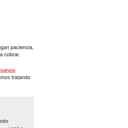
ngan paciencia,
a cobrar.
nuevos
amos tratando
ardo