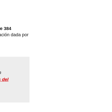
e 384
ación dada por
n
 del