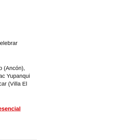
celebrar
o (Ancón),
pac Yupanqui
r (Villa El
esencial