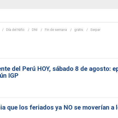
Día del Niño
DNI
Fin de semana
gratis
Serpar
nte del Perú HOY, sábado 8 de agosto: ep
gún IGP
a que los feriados ya NO se moverían a l