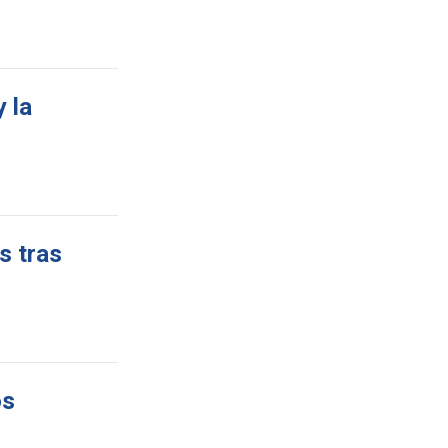
 la
s tras
os