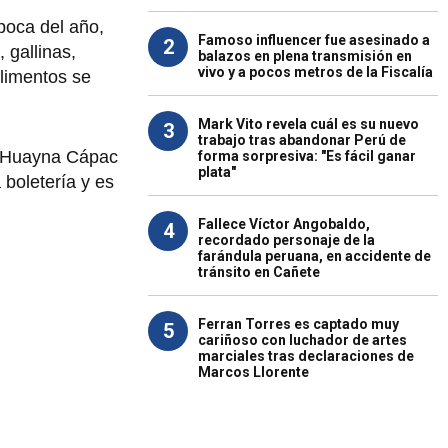
época del año,
Famoso influencer fue asesinado a
2
 gallinas,
balazos en plena transmisión en
vivo y a pocos metros de la Fiscalía
alimentos se
Mark Vito revela cuál es su nuevo
3
trabajo tras abandonar Perú de
, Huayna Cápac
forma sorpresiva: "Es fácil ganar
plata"
 boletería y es
Fallece Víctor Angobaldo,
4
recordado personaje de la
farándula peruana, en accidente de
tránsito en Cañete
Ferran Torres es captado muy
5
cariñoso con luchador de artes
marciales tras declaraciones de
Marcos Llorente