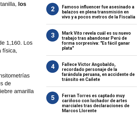
tanilla,
los
Famoso influencer fue asesinado a
2
balazos en plena transmisión en
vivo y a pocos metros de la Fiscalía
Mark Vito revela cuál es su nuevo
3
trabajo tras abandonar Perú de
de 1,160. Los
forma sorpresiva: "Es fácil ganar
plata"
 física,
Fallece Víctor Angobaldo,
4
recordado personaje de la
farándula peruana, en accidente de
nsitometrías
tránsito en Cañete
os de
iebre amarilla
Ferran Torres es captado muy
5
cariñoso con luchador de artes
marciales tras declaraciones de
Marcos Llorente