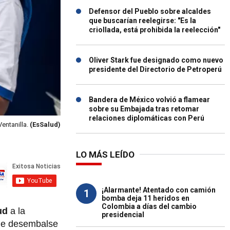
Defensor del Pueblo sobre alcaldes
que buscarían reelegirse: "Es la
criollada, está prohibida la reelección"
Oliver Stark fue designado como nuevo
presidente del Directorio de Petroperú
Bandera de México volvió a flamear
sobre su Embajada tras retomar
relaciones diplomáticas con Perú
entanilla.
(EsSalud)
LO MÁS LEÍDO
¡Alarmante! Atentado con camión
1
bomba deja 11 heridos en
Colombia a días del cambio
ud
a la
presidencial
de desembalse