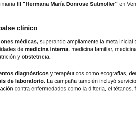
imaria III
"Hermana María Donrose Sutmoller"
en Ven
lse clínico
iones médicas,
superando ampliamente la meta inicial 
lidades de
medicina interna
, medicina familiar, medicina
trición y
obstetricia.
entos diagnósticos
y terapéuticos como ecografías, de
sis de laboratorio
. La campaña también incluyó servici
ación contra enfermedades como la difteria, el tétanos, f