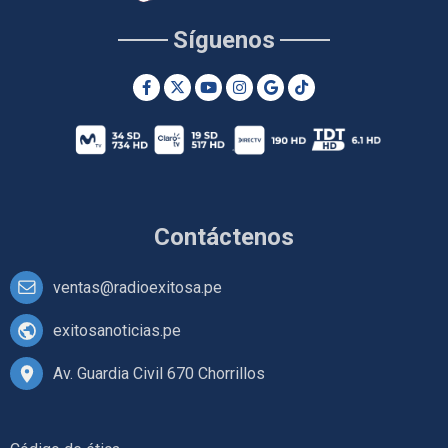
Síguenos
Contáctenos
ventas@radioexitosa.pe
exitosanoticias.pe
Av. Guardia Civil 670 Chorrillos