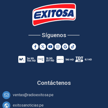
Síguenos
Contáctenos
ventas@radioexitosa.pe
exitosanoticias.pe