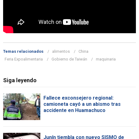
Temas relacionados
alimentos
China
Feria Expoalimentaria
Gobierno de Taiwán
maquinaria
Siga leyendo
Fallece exconsejero regional:
camioneta cayó a un abismo tras
accidente en Huamachuco
Junín tiembla con nuevo SISMO de