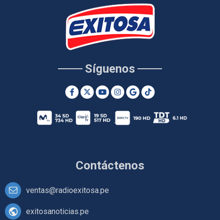
Síguenos
Contáctenos
ventas@radioexitosa.pe
exitosanoticias.pe