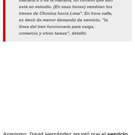
mañana a 9 de la mañana, un horario que aún
está en estudio. (En esas horas) vendrían los
trenes de Chosica hacia Lima". En hora valle,
es decir de menor demanda de servicio, "la
línea del tren funcionaría para carga,
comercio y otras tareas", detalló.
Asimismo, David Hernández apuntó que el
servicio