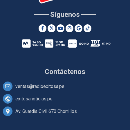
Síguenos
Contáctenos
ventas@radioexitosa.pe
exitosanoticias.pe
Av. Guardia Civil 670 Chorrillos