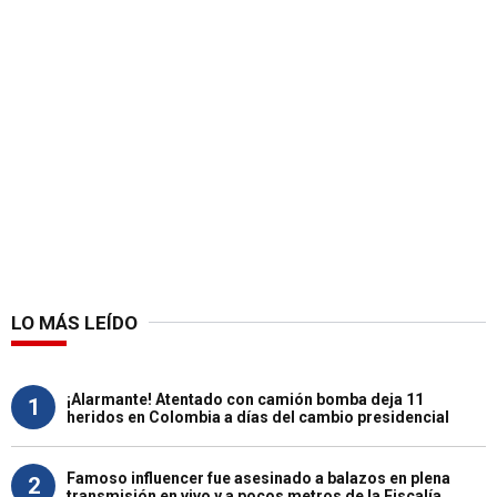
LO MÁS LEÍDO
¡Alarmante! Atentado con camión bomba deja 11
1
heridos en Colombia a días del cambio presidencial
Famoso influencer fue asesinado a balazos en plena
2
transmisión en vivo y a pocos metros de la Fiscalía