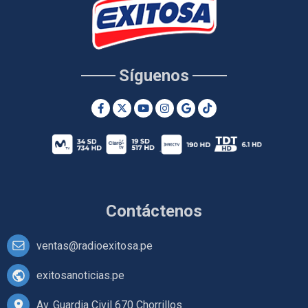
Síguenos
Contáctenos
ventas@radioexitosa.pe
exitosanoticias.pe
Av. Guardia Civil 670 Chorrillos