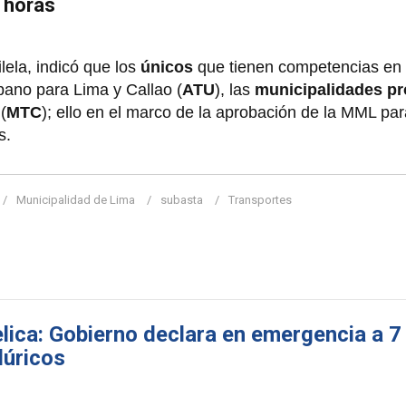
4 horas
ilela, indicó que los
únicos
que tienen competencias en
bano para Lima y Callao (
ATU
), las
municipalidades pr
(
MTC
); ello en el marco de la aprobación de la MML pa
s.
Municipalidad de Lima
subasta
Transportes
ica: Gobierno declara en emergencia a 7 
lúricos