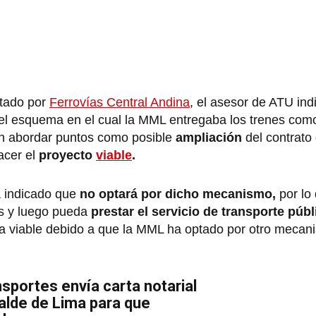
ntado por
Ferrovías Central Andina
, el asesor de ATU ind
 el esquema en el cual la MML entregaba los trenes com
an abordar puntos como posible
ampliación
del contrato
acer el
proyecto
viable
.
 indicado que
no optará por dicho mecanismo,
por lo 
es y luego pueda
prestar el servicio de transporte públ
ía viable debido a que la MML ha optado por otro mecani
nsportes envía carta notarial
calde de Lima para que