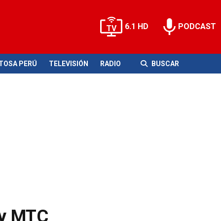
6.1 HD
PODCAST
ITOSA PERÚ
TELEVISIÓN
RADIO
BUSCAR
 y MTC