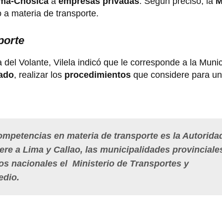
ima-Chosica
a
empresas privadas
. Según precisó, la
M
 a materia de transporte.
porte
 del Volante, Vilela indicó que le corresponde a la Muni
nado
, realizar los
procedimientos
que considere para un
ompetencias en materia de transporte es la Autorida
ere a Lima y Callao, las municipalidades provinciale
os nacionales el Ministerio de Transportes y
edio.