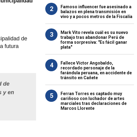
unicipalidad
Famoso influencer fue asesinado a
2
balazos en plena transmisión en
vivo y a pocos metros de la Fiscalía
Mark Vito revela cuál es su nuevo
3
trabajo tras abandonar Perú de
cipalidad de
forma sorpresiva: "Es fácil ganar
a futura
plata"
Fallece Víctor Angobaldo,
4
recordado personaje de la
farándula peruana, en accidente de
tránsito en Cañete
d de
s y en
Ferran Torres es captado muy
5
cariñoso con luchador de artes
marciales tras declaraciones de
Marcos Llorente