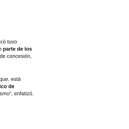
icó tuvo
o
parte de los
 de concesión,
que, está
ico de
smo", enfatizó.