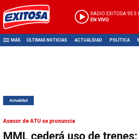
RADIO EXITOSA
95.5
EN VIVO
MÁS
ÚLTIMAS NOTICIAS
ACTUALIDAD
POLÍTICA
Actualidad
Asesor de ATU se pronuncia
MML cederá uso de trenes: