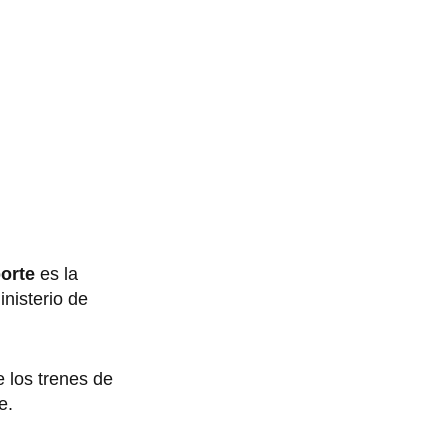
porte
es la
inisterio de
e los trenes de
e.