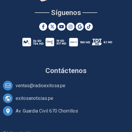
Síguenos
Contáctenos
ventas@radioexitosa.pe
exitosanoticias.pe
Av. Guardia Civil 670 Chorrillos