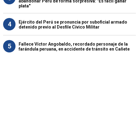
abandonar Perú de forma sorpresiva: "Es fácil ganar
plata"
Ejército del Perú se pronuncia por suboficial armado
4
detenido previo al Desfile Cívico Militar
Fallece Víctor Angobaldo, recordado personaje de la
5
farándula peruana, en accidente de tránsito en Cañete