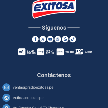
Síguenos
Contáctenos
ventas@radioexitosa.pe
exitosanoticias.pe