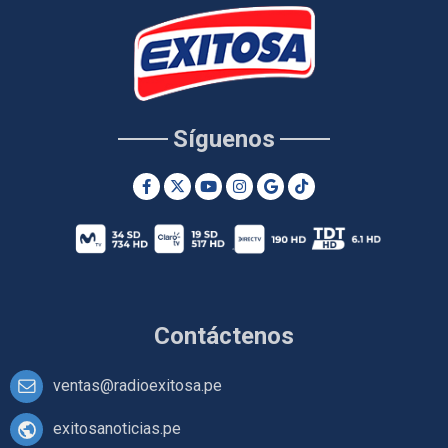
Síguenos
Contáctenos
ventas@radioexitosa.pe
exitosanoticias.pe