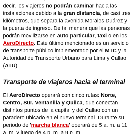
decir, los viajeros
no podrán caminar
hacia las
instalaciones debido a la
gran distancia
, de casi tres
kilómetros, que separa la avenida Morales Duárez y
la puerta de ingreso. De tal manera que las personas
podrán movilizarse en
auto particular
,
taxi
o en los
AeroDirecto
. Este último mencionado es un servicio
de transporte público implementado por el
MTC
y la
Autoridad de Transporte Urbano para Lima y Callao
(
ATU
).
Transporte de viajeros hacia el terminal
El
AeroDirecto
operará con cinco rutas:
Norte,
Centro, Sur, Ventanilla y Quilca
, que conectan
distintos puntos de la capital y del Callao con un
paradero ubicado en el nuevo terminal. Durante su
periodo de
'
marcha blanca
'
operará de 5 a. m. a 11
a. m. y luego de 4 p. m. a 9 p. m.