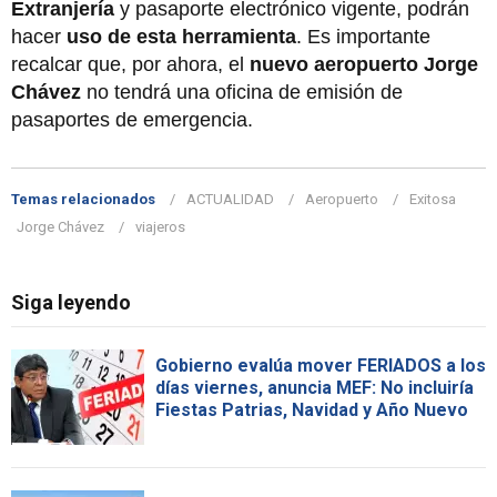
Extranjería
y pasaporte electrónico vigente, podrán
hacer
uso de esta herramienta
. Es importante
recalcar que, por ahora, el
nuevo aeropuerto Jorge
Chávez
no tendrá una oficina de emisión de
pasaportes de emergencia.
Temas relacionados
ACTUALIDAD
Aeropuerto
Exitosa
Jorge Chávez
viajeros
Siga leyendo
Gobierno evalúa mover FERIADOS a los
días viernes, anuncia MEF: No incluiría
Fiestas Patrias, Navidad y Año Nuevo