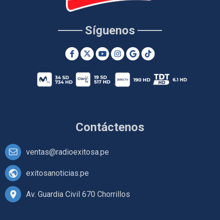
Síguenos
Contáctenos
ventas@radioexitosa.pe
exitosanoticias.pe
Av. Guardia Civil 670 Chorrillos