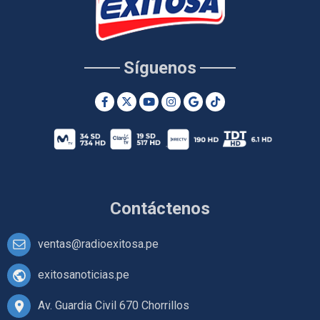
Síguenos
Contáctenos
ventas@radioexitosa.pe
exitosanoticias.pe
Av. Guardia Civil 670 Chorrillos