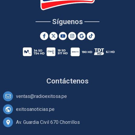
Síguenos
Contáctenos
ventas@radioexitosa.pe
exitosanoticias.pe
Av. Guardia Civil 670 Chorrillos