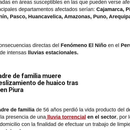
adas en áreas susceptibles en las que pueden verse afe
incipales departamentos afectados serían:
Cajamarca, Pi
nín, Pasco, Huancavelica, Amazonas, Puno, Arequi
onsecuencias directas del
Fenómeno El Niño
en el
Per
 de intensas
lluvias estacionales.
adre de familia muere
eslizamiento de huaico tras
 en Piura
dre de familia
de 56 años perdió la vida producto del d
n la presencia de una
lluvia torrencial
en el sector
, por 
domicilio con la finalidad de efectuar un trabajo de limpie