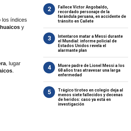
Fallece Víctor Angobaldo,
2
recordado personaje de la
farándula peruana, en accidente de
 los índices
tránsito en Cañete
huaicos
y
Intentaron matar a Messi durante
3
el Mundial: informe policial de
Estados Unidos revela el
alarmante plan
era
, lugar
Muere padre de Lionel Messi a los
4
68 años tras atravesar una larga
aicos
.
enfermedad
Trágico tiroteo en colegio deja al
5
menos siete fallecidos y decenas
de heridos: caso ya está en
investigación