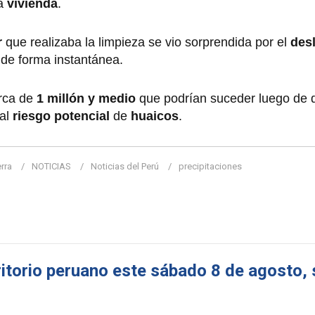
la
vivienda
.
r
que realizaba la limpieza se vio sorprendida por el
des
 de forma instantánea.
rca de
1 millón y medio
que podrían suceder luego de 
 al
riesgo potencial
de
huaicos
.
rra
NOTICIAS
Noticias del Perú
precipitaciones
torio peruano este sábado 8 de agosto, 