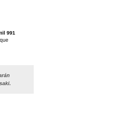
mil 991
 que
arán
saki.