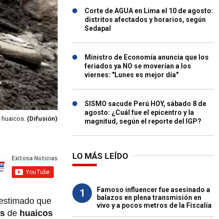
Corte de AGUA en Lima el 10 de agosto:
distritos afectados y horarios, según
Sedapal
Ministro de Economía anuncia que los
feriados ya NO se moverían a los
viernes: "Lunes es mejor día"
SISMO sacude Perú HOY, sábado 8 de
agosto: ¿Cuál fue el epicentro y la
a huaicos.
(Difusión)
magnitud, según el reporte del IGP?
LO MÁS LEÍDO
Famoso influencer fue asesinado a
1
balazos en plena transmisión en
estimado que
vivo y a pocos metros de la Fiscalía
es
de
huaicos