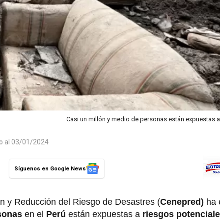
Casi un millón y medio de personas están expuestas 
do al 03/01/2024
Síguenos en Google News
ón y Reducción del Riesgo de Desastres (
Cenepred)
ha 
rsonas
en el
Perú
están expuestas a
riesgos potencial