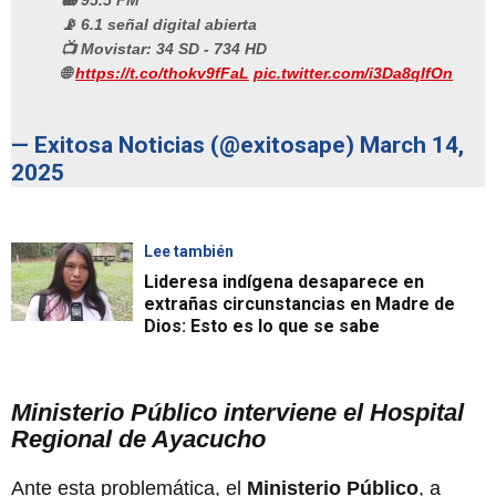
📻 95.5 FM
📡 6.1 señal digital abierta
📺 Movistar: 34 SD - 734 HD
🌐
https://t.co/thokv9fFaL
pic.twitter.com/i3Da8qIfOn
— Exitosa Noticias (@exitosape)
March 14,
2025
Lee también
Lideresa indígena desaparece en
extrañas circunstancias en Madre de
Dios: Esto es lo que se sabe
Ministerio Público interviene el Hospital
Regional de Ayacucho
Ante esta problemática, el
Ministerio Público
, a