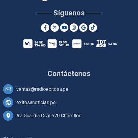
Síguenos
Contáctenos
ventas@radioexitosa.pe
exitosanoticias.pe
Av. Guardia Civil 670 Chorrillos