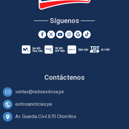
Síguenos
Contáctenos
ventas@radioexitosa.pe
exitosanoticias.pe
Av. Guardia Civil 670 Chorrillos