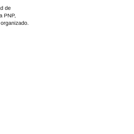
ad de
la PNP,
n organizado.