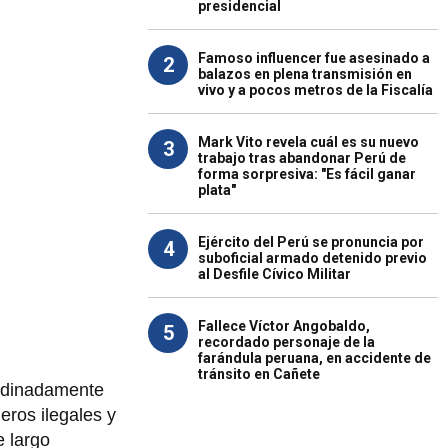
presidencial
Famoso influencer fue asesinado a
2
balazos en plena transmisión en
vivo y a pocos metros de la Fiscalía
Mark Vito revela cuál es su nuevo
3
trabajo tras abandonar Perú de
forma sorpresiva: "Es fácil ganar
plata"
Ejército del Perú se pronuncia por
4
suboficial armado detenido previo
al Desfile Cívico Militar
Fallece Víctor Angobaldo,
5
recordado personaje de la
farándula peruana, en accidente de
tránsito en Cañete
ordinadamente
eros ilegales y
e largo