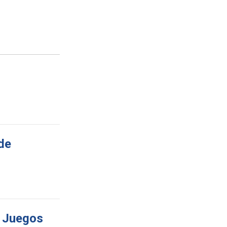
de
s Juegos