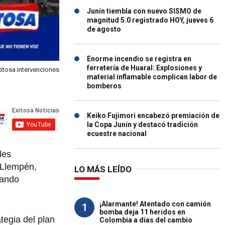
Junín tiembla con nuevo SISMO de
magnitud 5.0 registrado HOY, jueves 6
de agosto
Enorme incendio se registra en
ferretería de Huaral: Explosiones y
xitosa intervenciones
material inflamable complican labor de
bomberos
Keiko Fujimori encabezó premiación de
la Copa Junín y destacó tradición
ecuestre nacional
les
 Llempén,
LO MÁS LEÍDO
zando
¡Alarmante! Atentado con camión
1
bomba deja 11 heridos en
tegia del plan
Colombia a días del cambio