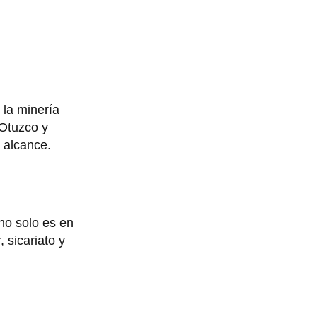
 la minería
 Otuzco y
 alcance.
no solo es en
, sicariato y