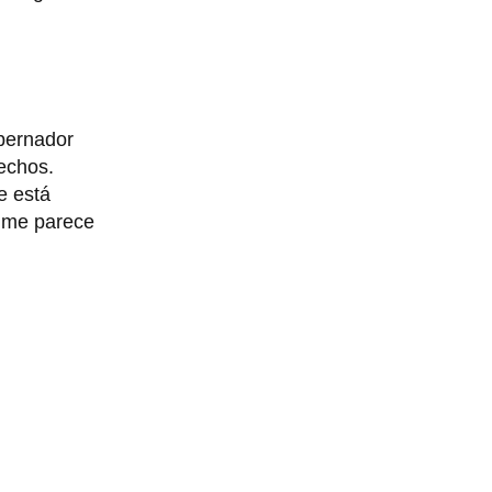
obernador
rechos.
e está
a me parece