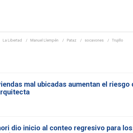
La Libertad
Manuel Llempén
Pataz
socavones
Trujillo
iviendas mal ubicadas aumentan el riesgo 
arquitecta
ri dio inicio al conteo regresivo para lo