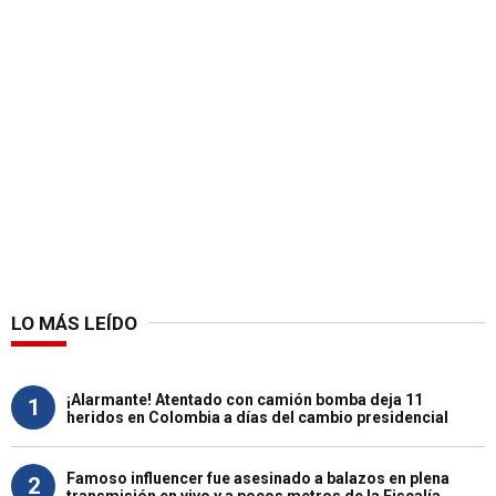
LO MÁS LEÍDO
¡Alarmante! Atentado con camión bomba deja 11
1
heridos en Colombia a días del cambio presidencial
Famoso influencer fue asesinado a balazos en plena
2
transmisión en vivo y a pocos metros de la Fiscalía