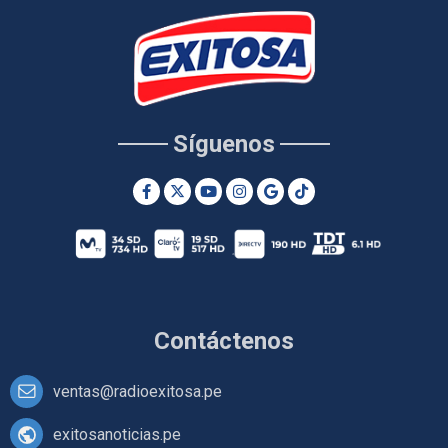
Síguenos
Contáctenos
ventas@radioexitosa.pe
exitosanoticias.pe