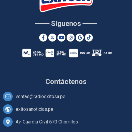
Síguenos
Contáctenos
ventas@radioexitosa.pe
exitosanoticias.pe
Av. Guardia Civil 670 Chorrillos