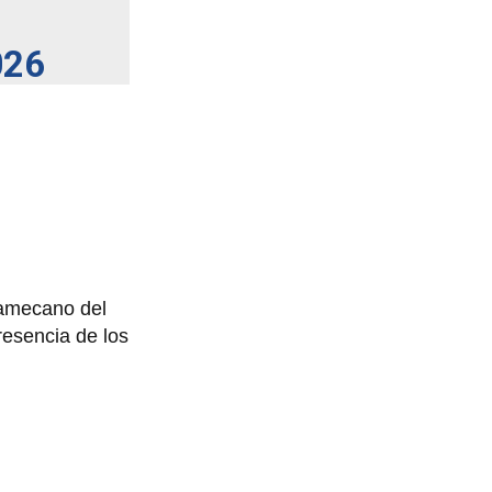
026
pamecano del
resencia de los