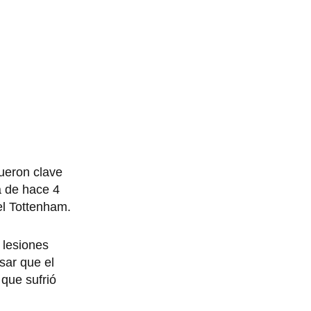
ueron clave
a de hace 4
el Tottenham.
 lesiones
sar que el
 que sufrió