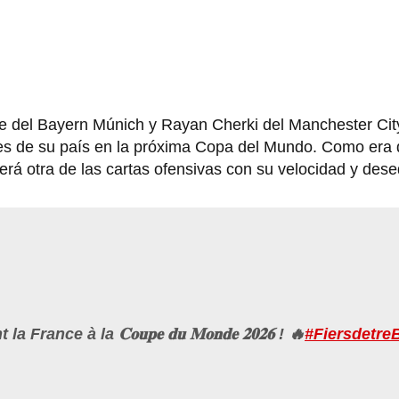
e del Bayern Múnich y Rayan Cherki del Manchester Cit
res de su país en la próxima Copa del Mundo. Como era 
á otra de las cartas ofensivas con su velocidad y desequ
nce à la 𝐂𝐨𝐮𝐩𝐞 𝐝𝐮 𝐌𝐨𝐧𝐝𝐞 𝟐𝟎𝟐𝟔 ! 🔥
#Fiersdetre