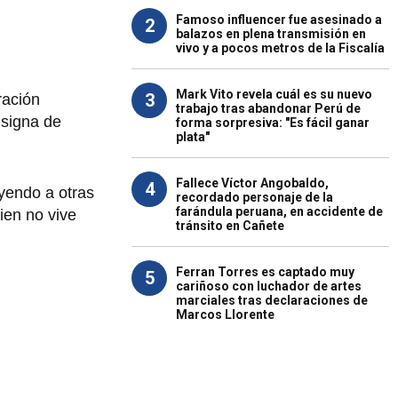
Famoso influencer fue asesinado a
2
balazos en plena transmisión en
vivo y a pocos metros de la Fiscalía
Mark Vito revela cuál es su nuevo
3
ración
trabajo tras abandonar Perú de
nsigna de
forma sorpresiva: "Es fácil ganar
plata"
Fallece Víctor Angobaldo,
4
uyendo a otras
recordado personaje de la
farándula peruana, en accidente de
ien no vive
tránsito en Cañete
Ferran Torres es captado muy
5
cariñoso con luchador de artes
marciales tras declaraciones de
Marcos Llorente