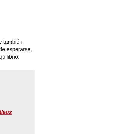
y también
de esperarse,
ilibrio.
Bleus