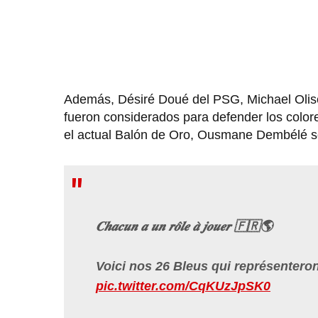
Además, Désiré Doué del PSG, Michael Olis
fueron considerados para defender los colo
el actual Balón de Oro, Ousmane Dembélé ser
𝑪𝒉𝒂𝒄𝒖𝒏 𝒂 𝒖𝒏 𝒓𝒐̂𝒍𝒆 𝒂̀ 𝒋𝒐𝒖𝒆𝒓 🇫🇷🌎
Voici nos 26 Bleus qui représenteront la Fra
pic.twitter.com/CqKUzJpSK0