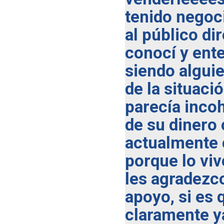
tenido negoc
al público di
conocí y ente
siendo algui
de la situaci
parecía inco
de su dinero
actualmente 
porque lo viv
les agradezco
apoyo, si es
claramente y