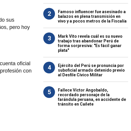
Famoso influencer fue asesinado a
2
balazos en plena transmisión en
ado sus
vivo y a pocos metros de la Fiscalía
ños, pero hoy
Mark Vito revela cuál es su nuevo
3
trabajo tras abandonar Perú de
forma sorpresiva: "Es fácil ganar
plata"
cuenta oficial
Ejército del Perú se pronuncia por
4
suboficial armado detenido previo
 profesión con
al Desfile Cívico Militar
Fallece Víctor Angobaldo,
5
recordado personaje de la
farándula peruana, en accidente de
tránsito en Cañete