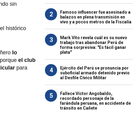
ndo sin
Famoso influencer fue asesinado a
2
balazos en plena transmisión en
vivo y a pocos metros de la Fiscalía
l histórico
Mark Vito revela cuál es su nuevo
3
trabajo tras abandonar Perú de
forma sorpresiva: "Es fácil ganar
añero
lo
plata"
ó porque
el club
icular
para
Ejército del Perú se pronuncia por
4
suboficial armado detenido previo
al Desfile Cívico Militar
Fallece Víctor Angobaldo,
5
recordado personaje de la
farándula peruana, en accidente de
tránsito en Cañete