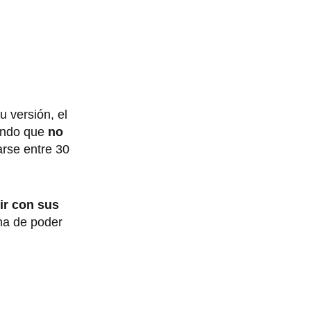
u versión, el
iendo que
no
arse entre 30
ir con sus
ma de poder