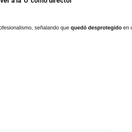
ver a la 'U' como director
ofesionalismo, señalando que
quedó desprotegido
en 