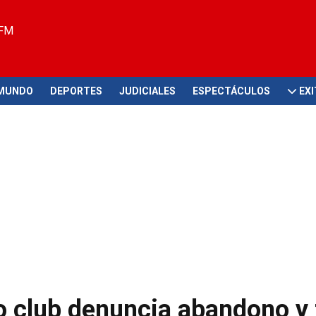
 FM
MUNDO
DEPORTES
JUDICIALES
ESPECTÁCULOS
EX
o club denuncia abandono y 