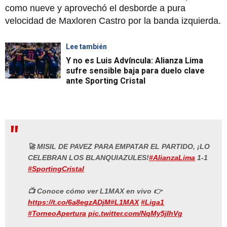
como nueve y aprovechó el desborde a pura
velocidad de Maxloren Castro por la banda izquierda.
Lee también
Y no es Luis Advíncula: Alianza Lima
sufre sensible baja para duelo clave
ante Sporting Cristal
🚀 MISIL DE PAVEZ PARA EMPATAR EL PARTIDO, ¡LO
CELEBRAN LOS BLANQUIAZULES!
#AlianzaLima
1-1
#SportingCristal
📺 Conoce cómo ver L1MAX en vivo 👉
https://t.co/6a8egzADjM
#L1MAX
#Liga1
#TorneoApertura
pic.twitter.com/NqMy5jIhVg