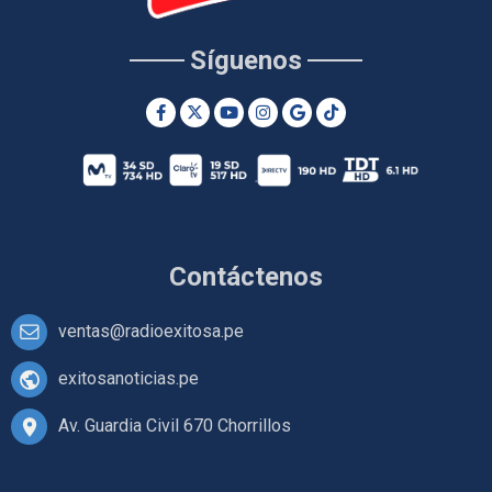
Síguenos
Contáctenos
ventas@radioexitosa.pe
exitosanoticias.pe
Av. Guardia Civil 670 Chorrillos