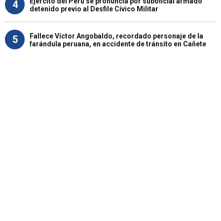
Ejército del Perú se pronuncia por suboficial armado
4
detenido previo al Desfile Cívico Militar
Fallece Víctor Angobaldo, recordado personaje de la
5
farándula peruana, en accidente de tránsito en Cañete