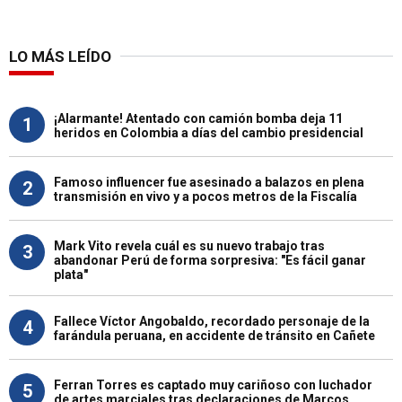
LO MÁS LEÍDO
¡Alarmante! Atentado con camión bomba deja 11
1
heridos en Colombia a días del cambio presidencial
Famoso influencer fue asesinado a balazos en plena
2
transmisión en vivo y a pocos metros de la Fiscalía
Mark Vito revela cuál es su nuevo trabajo tras
3
abandonar Perú de forma sorpresiva: "Es fácil ganar
plata"
Fallece Víctor Angobaldo, recordado personaje de la
4
farándula peruana, en accidente de tránsito en Cañete
Ferran Torres es captado muy cariñoso con luchador
5
de artes marciales tras declaraciones de Marcos