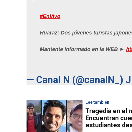
#EnVivo
Huaraz: Dos jóvenes turistas japon
Mantente informado en la WEB ►
ht
— Canal N (@canalN_)
J
Lee también
Tragedia en el 
Encuentran cue
estudiantes de