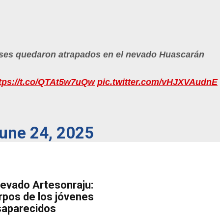
eses quedaron atrapados en el nevado Huascarán
tps://t.co/QTAt5w7uQw
pic.twitter.com/vHJXVAudnE
une 24, 2025
nevado Artesonraju:
rpos de los jóvenes
saparecidos