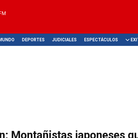
 FM
MUNDO
DEPORTES
JUDICIALES
ESPECTÁCULOS
EX
n: Montañistas japoneses q