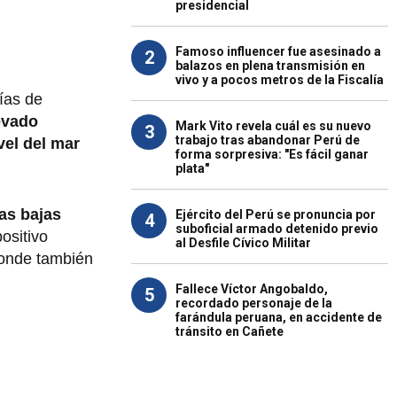
presidencial
Famoso influencer fue asesinado a
2
balazos en plena transmisión en
vivo y a pocos metros de la Fiscalía
ías de
evado
Mark Vito revela cuál es su nuevo
3
trabajo tras abandonar Perú de
vel del mar
forma sorpresiva: "Es fácil ganar
plata"
las bajas
Ejército del Perú se pronuncia por
4
suboficial armado detenido previo
ositivo
al Desfile Cívico Militar
onde también
Fallece Víctor Angobaldo,
5
recordado personaje de la
farándula peruana, en accidente de
tránsito en Cañete