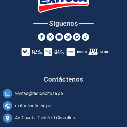
Síguenos
Contáctenos
ventas@radioexitosa.pe
exitosanoticias.pe
Av. Guardia Civil 670 Chorrillos