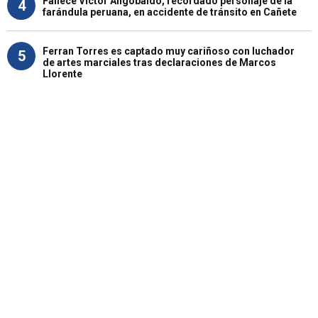
Fallece Víctor Angobaldo, recordado personaje de la
4
farándula peruana, en accidente de tránsito en Cañete
Ferran Torres es captado muy cariñoso con luchador
5
de artes marciales tras declaraciones de Marcos
Llorente