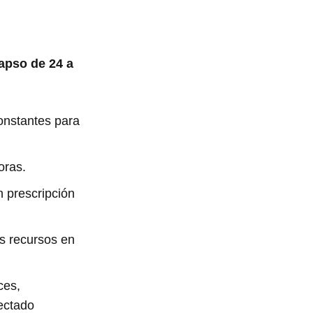
lapso de 24 a
onstantes para
horas.
n prescripción
s recursos en
ces,
fectado