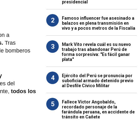
presidencial
Famoso influencer fue asesinado a
2
balazos en plena transmisión en
vivo y a pocos metros de la Fiscalía
on a
s.
Tras
Mark Vito revela cuál es su nuevo
3
trabajo tras abandonar Perú de
de bomberos
forma sorpresiva: "Es fácil ganar
plata"
y
Ejército del Perú se pronuncia por
4
suboficial armado detenido previo
es del
al Desfile Cívico Militar
nte,
todos los
Fallece Víctor Angobaldo,
5
recordado personaje de la
farándula peruana, en accidente de
tránsito en Cañete