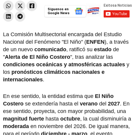
Síguenos en
Google News
La Comisión Multisectorial encargada del Estudio
Nacional del Fenómeno "El Niño" (
ENFEN
), a través
de un nuevo
comunicado
, ratificó su
estado
de
"
Alerta de El Niño Costero
", tras analizar las
condiciones oceánicas y atmosféricas actuales
y
los
pronósticos climáticos nacionales e
internacionales
.
En ese sentido, la entidad estima que
El Niño
Costero
se extendería hasta el
verano
del
2027
. En
ese sentido, proyecta, con mayor probabilidad, una
magnitud fuerte
hasta
octubre
, la cual disminuiría a
moderada
en noviembre del 2026. De igual manera,
para el período
diciembre - marzo
, el evento