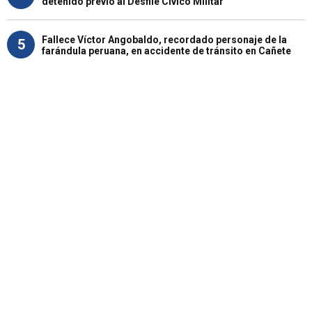
detenido previo al Desfile Cívico Militar
Fallece Víctor Angobaldo, recordado personaje de la
5
farándula peruana, en accidente de tránsito en Cañete