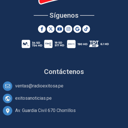
Síguenos
Contáctenos
ventas@radioexitosa.pe
exitosanoticias.pe
Av. Guardia Civil 670 Chorrillos