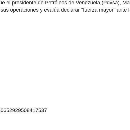
que el presidente de Petróleos de Venezuela (Pdvsa), M
á sus operaciones y evalúa declarar "fuerza mayor" ante 
1090652929508417537