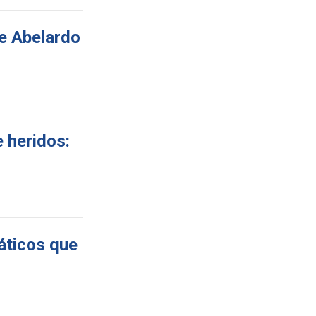
e Abelardo
e heridos:
máticos que