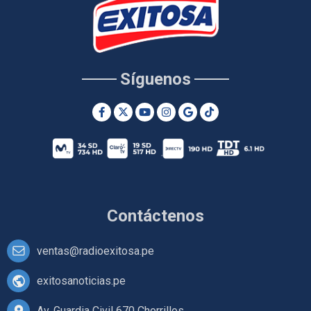
Síguenos
Contáctenos
ventas@radioexitosa.pe
exitosanoticias.pe
Av. Guardia Civil 670 Chorrillos