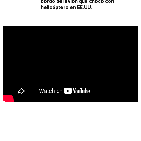
bordo del avión que chocó con
helicóptero en EE.UU.