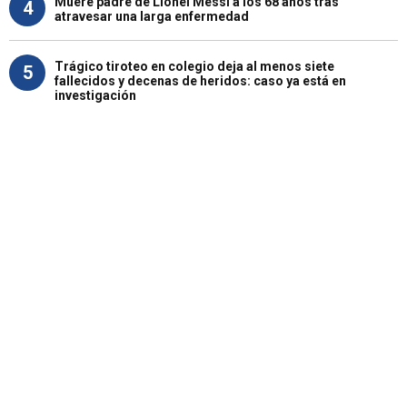
Muere padre de Lionel Messi a los 68 años tras
4
atravesar una larga enfermedad
Trágico tiroteo en colegio deja al menos siete
5
fallecidos y decenas de heridos: caso ya está en
investigación