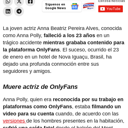
Síguenos en
Google News
La joven actriz Anna Beatriz Pereira Alves, conocida
como Anna Polly,
falleció a los 23 años
en un
trágico accidente
mientras grababa contenido para
la plataforma OnlyFans
. El suceso, ocurrido el 23
de enero en un hotel de Nova Iguaçu, Brasil, ha
dejado una profunda conmoción entre sus
seguidores y amigos.
Muere actriz de OnlyFans
Anna Polly, quien era
reconocida por su trabajo en
plataformas como OnlyFans
, estaba
filmando un
video para su cuenta
cuando, de acuerdo con las
versiones
de los hombres presentes en la habitación,
sufrió una caída fatal
desde el balcón del Mont