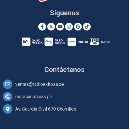
Síguenos
Contáctenos
ventas@radioexitosa.pe
exitosanoticias.pe
Av. Guardia Civil 670 Chorrillos