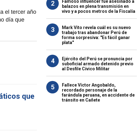
Famoso influencer fue asesinado a
2
balazos en plena transmisión en
a el tercer año
vivo y a pocos metros de la Fiscalía
mo día que
Mark Vito revela cuál es su nuevo
3
trabajo tras abandonar Perú de
forma sorpresiva: "Es fácil ganar
plata"
Ejército del Perú se pronuncia por
4
suboficial armado detenido previo
al Desfile Cívico Militar
Fallece Víctor Angobaldo,
5
recordado personaje de la
máticos que
farándula peruana, en accidente de
tránsito en Cañete