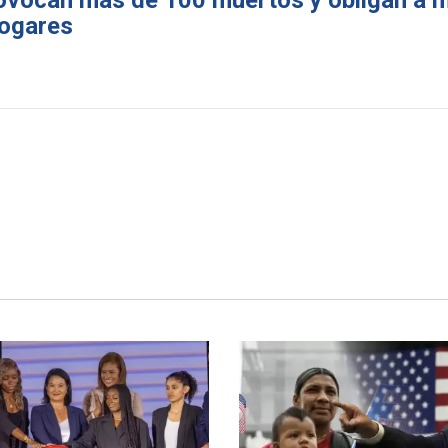
rovocan más de 100 muertos y obligan a m
hogares