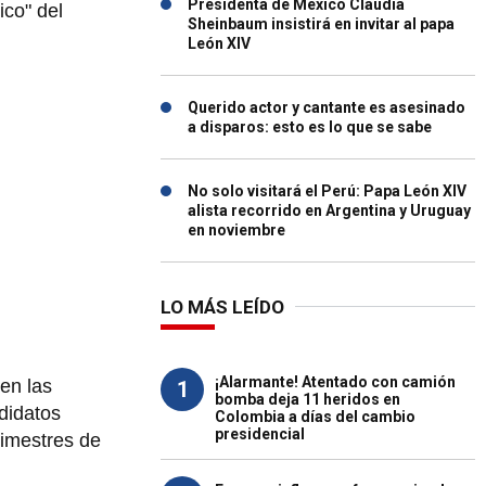
Presidenta de México Claudia
ico" del
Sheinbaum insistirá en invitar al papa
León XIV
Querido actor y cantante es asesinado
a disparos: esto es lo que se sabe
No solo visitará el Perú: Papa León XIV
alista recorrido en Argentina y Uruguay
en noviembre
LO MÁS LEÍDO
¡Alarmante! Atentado con camión
en las
1
bomba deja 11 heridos en
didatos
Colombia a días del cambio
presidencial
rimestres de