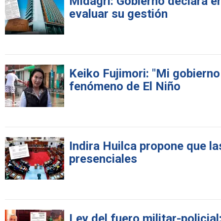
Midagri: Gobierno declara en
evaluar su gestión
Keiko Fujimori: "Mi gobierno
fenómeno de El Niño
Indira Huilca propone que l
presenciales
Ley del fuero militar-polici