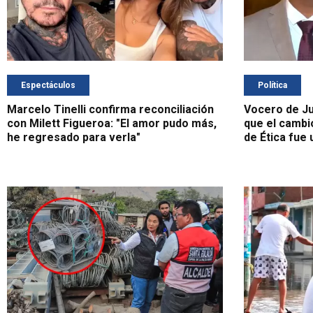
Espectáculos
Política
Marcelo Tinelli confirma reconciliación
Vocero de Ju
con Milett Figueroa: "El amor pudo más,
que el cambi
he regresado para verla"
de Ética fue 