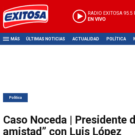
RADIO EXITOSA
95.5
EN VIVO
MÁS
ÚLTIMAS NOTICIAS
ACTUALIDAD
POLÍTICA
Política
Caso Noceda | Presidente d
amistad” con Luis López