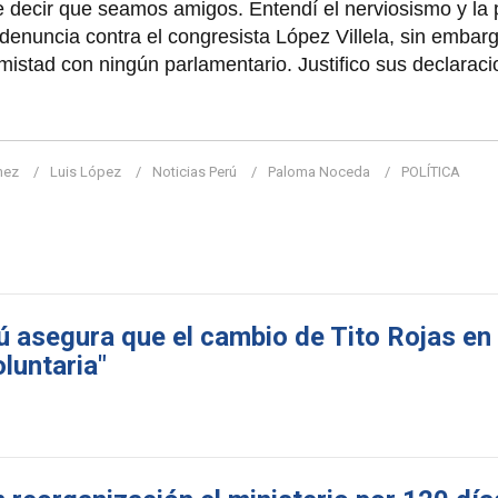
 decir que seamos amigos. Entendí el nerviosismo y la
denuncia contra el congresista López Villela, sin embar
istad con ningún parlamentario. Justifico sus declaraci
hez
Luis López
Noticias Perú
Paloma Noceda
POLÍTICA
ú asegura que el cambio de Tito Rojas e
oluntaria"