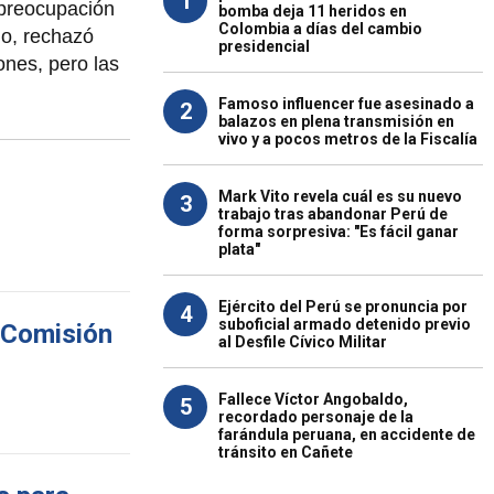
1
 preocupación
bomba deja 11 heridos en
Colombia a días del cambio
go, rechazó
presidencial
ones, pero las
Famoso influencer fue asesinado a
2
balazos en plena transmisión en
vivo y a pocos metros de la Fiscalía
Mark Vito revela cuál es su nuevo
3
trabajo tras abandonar Perú de
forma sorpresiva: "Es fácil ganar
plata"
Ejército del Perú se pronuncia por
4
suboficial armado detenido previo
n Comisión
al Desfile Cívico Militar
Fallece Víctor Angobaldo,
5
recordado personaje de la
farándula peruana, en accidente de
tránsito en Cañete