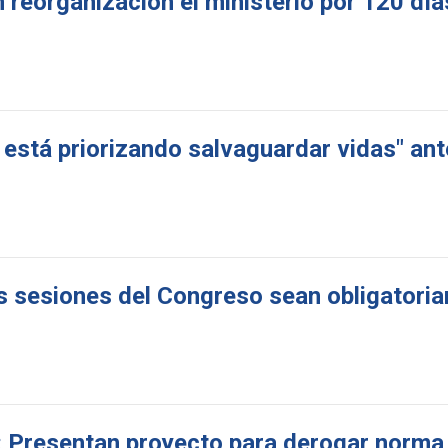
 reorganización el ministerio por 120 día
 está priorizando salvaguardar vidas" ant
as sesiones del Congreso sean obligatori
al: Presentan proyecto para derogar norma