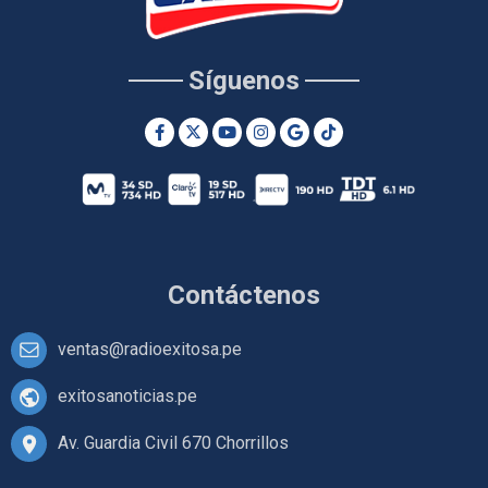
Síguenos
Contáctenos
ventas@radioexitosa.pe
exitosanoticias.pe
Av. Guardia Civil 670 Chorrillos