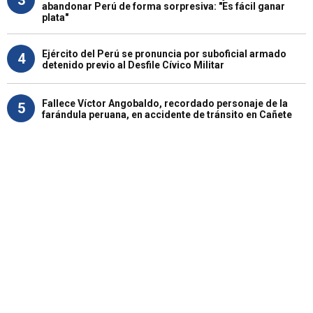
3
abandonar Perú de forma sorpresiva: "Es fácil ganar
plata"
Ejército del Perú se pronuncia por suboficial armado
4
detenido previo al Desfile Cívico Militar
Fallece Víctor Angobaldo, recordado personaje de la
5
farándula peruana, en accidente de tránsito en Cañete