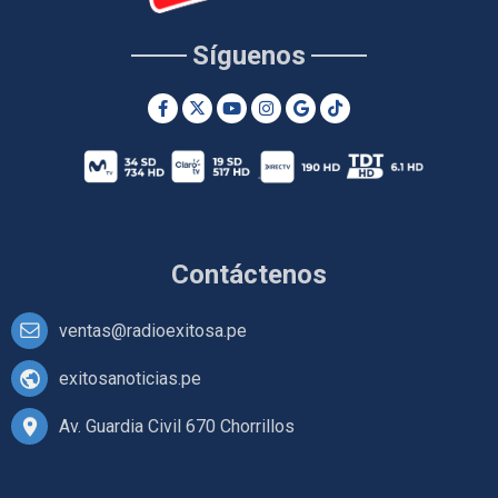
Síguenos
Contáctenos
ventas@radioexitosa.pe
exitosanoticias.pe
Av. Guardia Civil 670 Chorrillos