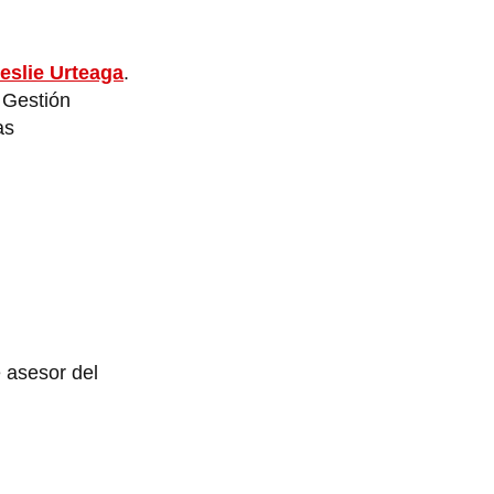
eslie Urteaga
.
 Gestión
as
e asesor del