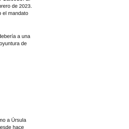
brero de 2023.
o el mandato
 debería a una
coyuntura de
smo a Úrsula
desde hace