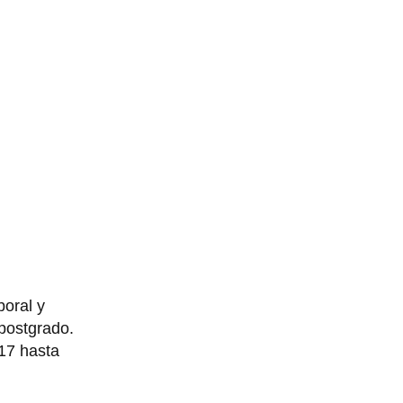
boral y
 postgrado.
017 hasta