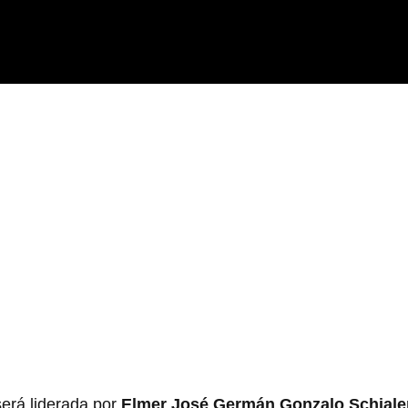
será liderada por
Elmer José Germán Gonzalo Schiale