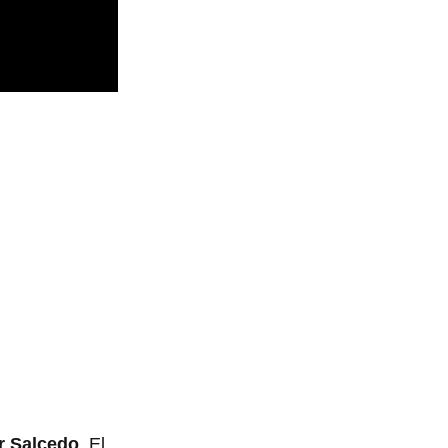
r Salcedo
. El