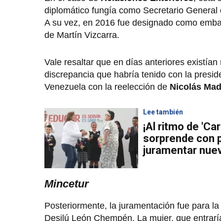
diplomático fungía como Secretario General d
A su vez, en 2016 fue designado como embaj
de Martín Vizcarra.
Vale resaltar que en días anteriores existían
discrepancia que habría tenido con la presid
Venezuela con la reelección de
Nicolás Ma
Lee también
¡Al ritmo de 'Car
sorprende con p
juramentar nue
Mincetur
Posteriormente, la juramentación fue para la 
Desilú León Chempén. La mujer, que entrarí