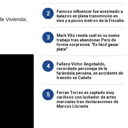
Famoso influencer fue asesinado a
2
balazos en plena transmisión en
 de Vivienda;
vivo y a pocos metros de la Fiscalía
Mark Vito revela cuál es su nuevo
3
trabajo tras abandonar Perú de
forma sorpresiva: "Es fácil ganar
plata"
Fallece Víctor Angobaldo,
4
recordado personaje de la
farándula peruana, en accidente de
tránsito en Cañete
Ferran Torres es captado muy
5
cariñoso con luchador de artes
marciales tras declaraciones de
Marcos Llorente