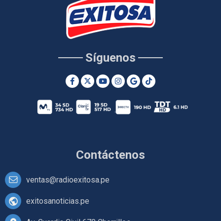
Síguenos
Contáctenos
ventas@radioexitosa.pe
exitosanoticias.pe